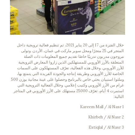
خلال الفترة من 17 إلى 20 يناير 2021، تم تنظيم فعالية ترويجية داخل
المتجر في 25 متجرًا ومحل سوبر ماركت في عمان، الأردن. وتولى
مروجون مدربون تدريبًا خاصًا تقديم جميع المعلومات ذات الصلة
المتعلقة بالأرز الأوروبي للمستهلكين الذين زاروا المعارض الترويجية
للأرز الأوروبي. وخلال هذه الفعالية، تعرّف المستهلكون على السمات
الخاصة للأرز الأوروبي وطريقة إنتاجه والجودة الفريدة التي يتمتع بها،
وملئوا استبيان بحثي خاص بالبرنامج وحصلوا على عينة مجانية بوزن 500
غرام من الأرز الأوروبي وكتيب إعلامي. وخلال الفعالية الترويجية التي
استمرت 4 أيام، تعرّف 25000 مستهلك على الأرز الأوروبي في المتاجر
التالية:
1 Kareem Mall / Al Nasr
2 Khirbeh / Al Nasr
3 Estiqlal / Al Nasr