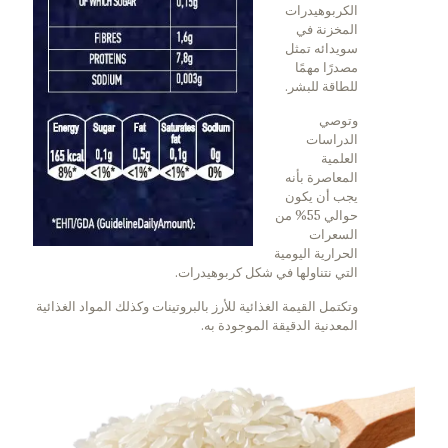
الكربوهيدرات
المخزنة في
سويدائه تمثل
مصدرًا مهمًا
للطاقة للبشر.
وتوصي
الدراسات
العلمية
المعاصرة بأنه
يجب أن يكون
حوالي 55% من
السعرات
الحرارية اليومية
التي نتناولها في شكل كربوهيدرات.
وتكتمل القيمة الغذائية للأرز بالبروتينات وكذلك المواد الغذائية
المعدنية الدقيقة الموجودة به.