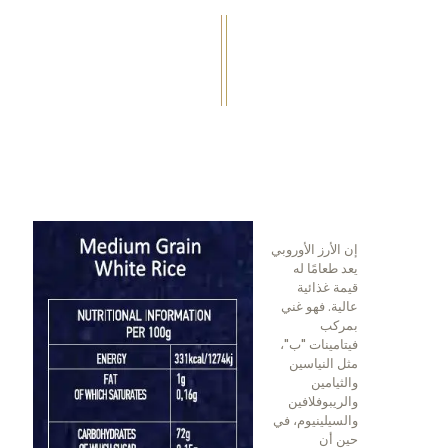
إن الأرز الأوروبي
يعد طعامًا له
قيمة غذائية
عالية. فهو غني
بمركب
فيتامينات "ب"،
مثل النياسين
والثيامين
والريبوفلافين
والسيلينيوم، في
حين أن