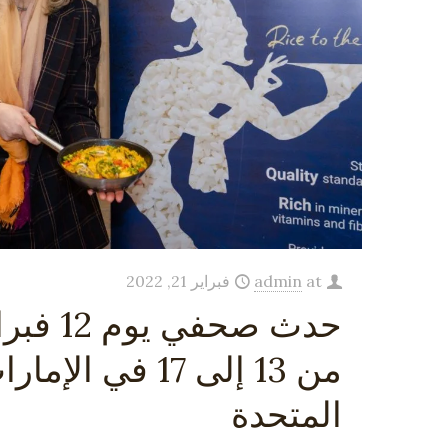
at
admin
فبراير 21, 2022
حدث صحفي 
من 13 إلى 17 في ال
المتحدة