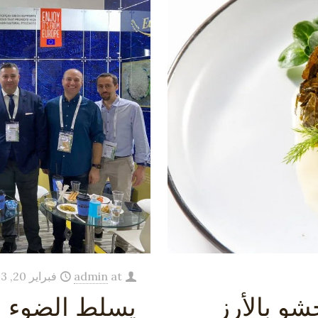
at
admin
فبراير 20, 2023
شو بالأرز
يسلط الضوء 