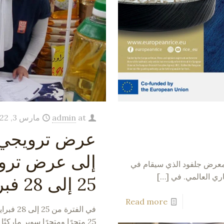
at
admin
مارس 3, 2022
إلى عرض تروي
فود 2023! سنشارك في معرض جلفود الذي سيقام في
[…]
25 إلى 28 فبراير ، في الأردن
Read more
25 متجرًا ومتجرًا سوبر ماركتًا مختارًا في الأردن. كان المروجون