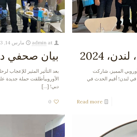
at
admin
مارس 14, 2023
بيان صحفي د
أوروبي المميز، شاركت
بعد التأثير المثير للإعجاب لرح
راكة الأعمال الزراعية في سالونيك في معرض IFE في لندن! أقيم الحدث في
الأوروبيأطلقت حملة جديدة على
دبي!
[…]
0
Read more