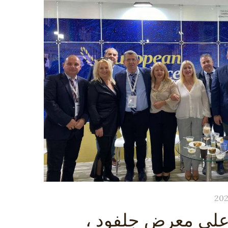
على معرض جلفود ،