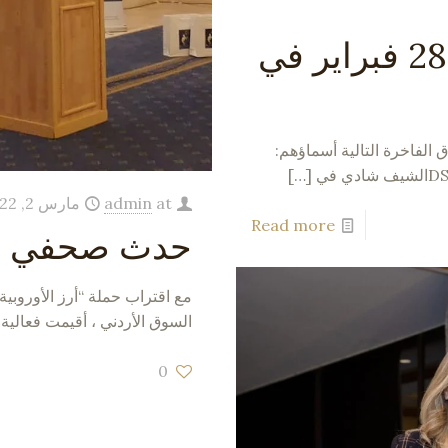
اجتماعات B2B في 27 و 28 فبراير في
ماع B2B مع طهاة الفنادق الفاخرة التالية أسماؤهم:
[…]
at
admin
مارس 2, 2022
Read more
حدث صحفي في عما
مع اقتراب حملة “أرز الأوروبية
السوق الأردني ، أقيمت فعالية صحفية 
0