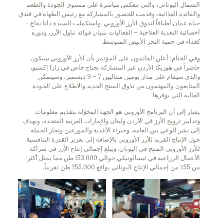
الشمال اليوناني، والتي تنعكس مباشرة على مستوى الجودة والطعم
والفائدة الغذائية، وقدمت للحضور بالمشاركة مع رئيس الطهاة في فندق
حياة عمان أطباقاً لتذوق الأرز الأوروبي. واستكملت السيدة دانا نفاع –
أخصائية التغذية العلاجية – الفعاليات بتبيان فوائد تناول الأرز، ودوره
كغذاء في حمية البحر الأبيض المتوسط.
وفي الختام؛ أعلن القائمون على المؤتمر بأن الأرز الأوروبي سيكون
حاضراً في هوريكا الأردن عبر المشاركة بجناح خاص في زارا إكسبو،
والذي سيقام على مدار يومين متتاليين 7 – 9 ديسمبر، وسيتمكن
المتابعون والمهتمون من تذوق المنتج الجديد والاطلاع على الجودة
العالية التي يوفرها.
يشار إلى أن البرنامج الأوروبي هو الجهة المخوّلة بتقديم معلومات
وتدابير ترويج الأرز في الأردن ولبنان والإمارات العربية المتحدة، ويهدف
إلى نشر الوعي بين العامة، وخبراء الأغذية والموزعين وتجار الجملة
حول الإنتاج الفريد للأرز الأوروبي بالإضافة إلى تعزيز القدرة التنافسية
للأرز الأوروبي المنتج في اليونان. ويبلغ إجمالي إنتاج الأرز في شراكة
الأعمال الزراعية في ثيسالونيكي حوالي 153.000 طن مما يمثل أكثر
من 55٪ من إجمالي الإنتاج اليوناني بواقع 255.000 طن تقريباً.