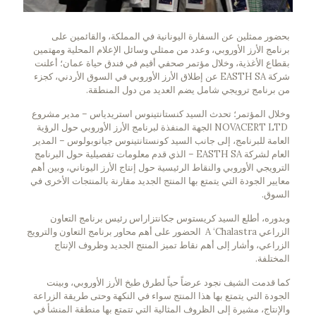
بحضور ممثلين عن السفارة اليونانية في المملكة، والقائمين على
برنامج الأرز الأوروبي، وعدد من ممثلي وسائل الإعلام المحلية ومهتمين
بقطاع الأغذية، وخلال مؤتمر صحفي أقيم في فندق حياة عمان؛ أعلنت
شركة EASTH SA عن إطلاق الأرز الأوروبي في السوق الأردني، كجزء
من برنامج ترويجي شامل يضم العديد من دول المنطقة.
وخلال المؤتمر؛ تحدث السيد كنستانتينوس استريدياس – مدير مشروع
NOVACERT LTD الجهة المنفذة لبرنامج الأرز الأوروبي حول الرؤية
العامة للبرنامج، إلى جانب السيد كونستانتينوس جيانوبولوس – المدير
العام لشركة EASTH SA – الذي قدم معلومات تفصيلية حول البرنامج
الترويجي الأوروبي والنقاط الرئيسية حول إنتاج الأرز اليوناني، وبين أهم
معايير الجودة التي يتمتع بها المنتج الجديد مقارنة بالمنتجات الأخرى في
السوق.
وبدوره، أطلع السيد كريستوس جكانتزاراس رئيس برنامج التعاون
الزراعي A ‘Chalastra الحضور على أهم محاور برنامج التعاون والترويج
الزراعي، وأشار إلى أهم نقاط تميز المنتج الجديد وظروف الإنتاج
المختلفة.
كما قدمت الشيف نجود عرضاً حياً لطرق طبخ الأرز الأوروبي، وبينت
الجودة التي يتمتع بها هذا المنتج سواء في النكهة وحتى طريقة الزراعة
والإنتاج، مشيرة إلى الظروف المثالية التي تتمتع بها منطقة المنشأ في