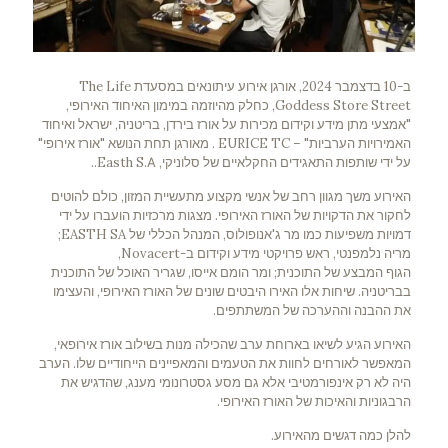
ב-10 בדצמבר 2024, אורגן אירוע עיתונאים במסעדת The Life
Goddess Store Street, כחלק מהיוזמה במימון האיחוד האירופי,
"אמצעי מתן מידע וקידום מכירות על אורז בירדן, בריטניה, ישראל ואיחוד
האמירויות הערביות" – EURICE TC . מאורגן תחת הנושא "אורז אירופי"
על ידי שותפות התאגידים החקלאיים של סלוניקי, Easth S.Α..
האירוע משך מגוון רחב של אנשי מקצוע מתעשיית המזון, כולם להוטים
לחקור את הדקויות של האורז האירופי. מצגות מרכזיות הועברו על ידי
דמויות משפיעות כמו מר ג'אנופולוס, המנהל הכללי של EASTH SA;
מריה נלמפנטי, ראש פרויקטי מידע וקידום ב-Novacert,
הגוף המבצע של התוכנית; ומר הומם אייסו, שגריר האוכל של התוכנית
בבריטניה. שיחות אלו האירו היבטים שונים של האורז האירופי, והעצימו
את ההבנה וההערכה של המשתתפים.
האירוע הגיע לשיאו בארוחת ערב שהכילה מנות בשילוב אורז אירופאי,
המאפשר לאורחים לחוות את הטעמים והמאפיינים הייחודיים שלו. הערב
היה לא רק אינפורמטיבי אלא גם מסע גסטרונומי מענג, שהדגיש את
הרבגוניות והאיכות של האורז האירופי.
להלן כמה דגשים מהאירוע.